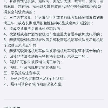
1、有器质性心脏病、癫痫病、美尼尔氏症、眩晕症、癔病、震
颤麻痹、精神病、痴呆以及影响肢体活动的神经系统疾病等妨
碍安全驾驶疾病的；
2、三年内有吸食、注射毒品行为或者解除强制隔离戒毒措施未
满三年，或者长期服用依赖性精神药品成瘾尚未戒除的；
3、造成交通事故后逃逸构成犯罪的；
4、饮酒后或者醉酒驾驶机动车发生重大交通事故构成犯罪的；
5、醉酒驾驶机动车或者饮酒后驾驶营运机动车依法被吊销机动
车驾驶证未满五年的；
6、醉酒驾驶营运机动车依法被吊销机动车驾驶证未满十年的；
7、因其他情形依法被吊销机动车驾驶证未满二年的；
8、驾驶许可依法被撤销未满三年的；
9、法律、行政法规规定的其他情形。
五、学员报名注意事项
1、 身份证是否过期或不足3个月到期。
2 、照相时请穿有领有袖的深色衣服。