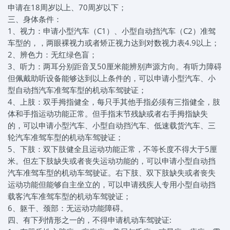
申请在18周岁以上、70周岁以下；
三、身体条件：
1、视力：申请小型汽车（C1）、小型自动挡汽车（C2）准驾
车型的，，两眼裸视力或者矫正视力达到对数视力表4.9以上；
2、辨色力：无红绿色盲；
3、听力：两耳分别距音叉50厘米能辨别声源方向。有听力障碍
但佩戴助听设备能够达到以上条件的，可以申请小型汽车、小
型自动挡汽车准驾车型的机动车驾驶证；
4、上肢：双手拇指健全，每只手其他手指必须有三指健全，肢
体和手指运动功能正常。但手指末节残缺或者右手拇指缺失
的，可以申请小型汽车、小型自动挡汽车、低速载货汽车、三
轮汽车准驾车型的机动车驾驶证；
5、下肢：双下肢健全且运动功能正常，不等长度不得大于5厘
米。但左下肢缺失或者丧失运动功能的，可以申请小型自动挡
汽车准驾车型的机动车驾驶证。右下肢、双下肢缺失或者丧失
运动功能但能够自主坐立的，可以申请残疾人专用小型自动挡
载客汽车准驾车型的机动车驾驶证；
6、躯干、颈部：无运动功能障碍。
四、有下列情形之一的，不得申请机动车驾驶证: