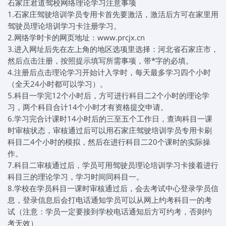
石家庄君道驾校网络理论学习注意事项
1.石家庄驾驶培训学员专用卡首先要激活，激活后方可在家里用
驾驶员理论培训学习卡注册学习。
2.网络学时卡的网页地址：www.prcjx.cn
3.进入网址后先在左上角的地区选项里选择：河北省石家庄市，
然后点击注册，按照提示填写所需事项，带*字的必填。
4.注册后点击理论学习开始计入学时，每天最多学习四个小时
（全天24小时都可以学习）。
5.科目一学完12个小时后，方可进行科目二2个小时的理论学
习，两个科目合计14个小时才有资格提交申请。
6.学习完合计课时14小时后的三至五个工作日，查询科目一课
时审核状态，审核通过后可以用石家庄驾驶培训学员专用卡刷
科目二4个小时的模拟，然后在进行科目二20个课时的实际操
作。
7.科目二审核通过后，学员可用驾驶员理论培训学习卡接着进行
科目三的理论学习，学习时间同科目一。
8.学校在学员科目一课时审核通过后，会去考试中心登录学员信
息，登录信息后会打电话通知学员可以从网上约考科目一的考
试（注意：学员一定要接到学校电话通知后方可约考，否则约
考无效）