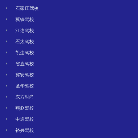
石家庄驾校
冀铁驾校
江达驾校
石太驾校
凯达驾校
省直驾校
冀安驾校
圣华驾校
东方时尚
燕赵驾校
中通驾校
裕兴驾校