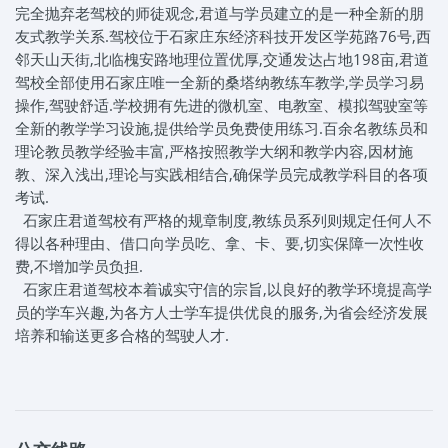
完全抛弃老驾校的师徒观念,君道与学员建立的是一种全新的朋
友式教学关系.驾校位于石家庄东经济科技开发区学苑路76号,西
邻天山天街,北临槐安路地理位置优厚,交通发达占地198亩,君道
驾校全部使用石家庄唯一全新的桑塔纳教练车教学,学员学习易
操作,驾驶舒适.学校拥有先进的微机室、电教室、模拟驾驶室等
全新的教学学习设施,提供给学员免费使用练习.百余名教练员和
理论教员教学经验丰富,严格按照教学大纲和教学内容,因材施
教、深入浅出,理论与实践相结合,确保学员完成教学科目的各项
考试.
石家庄君道驾校有严格的规章制度,教练员系列则规定任何人不
得以各种理由、借口向学员吃、拿、卡、要,切实保障一次性收
费,不增加学员负担.
石家庄君道驾校本着诚实守信的宗旨,以良好的教学环境提高学
员的学车兴趣,为各方人士学车提供优良的服务,为省会经济发展
培养和输送更多合格的驾驶人才.