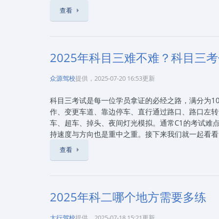
每次的点位都有偏差。记得上车后，第一时间调整，
查看
置。②打方向盘的速度太慢，导致行车轨迹的偏移。
住点位，更紧要的就是“慢”。如果车速过快，极易
诀：车速要慢，打方向要快。入库后老是压到库边线，
及时回正，入库观察到车身将与库边线平行时，应迅
2025年科目三难不难？科目三
身停正并居中。如果车身偏了一些来不及调整，也没
《倒库时左右不分，不知道方向盘该往哪边打怎么办》
众源驾校
提供，2025-07-20 16:53更新
话：0311-80801909，通过本站报名石家庄
科目三考试是每一位学员拿证的必经之路，满分为1
拿证一站式驾考咨询服务！报驾校就上石家庄思毅学
作、变更车道、靠边停车、直行通过路口、路口左转
车、超车、掉头、夜间灯光模拟。通常C1的考试难
持速度与方向也是重中之重。接下来我们就一起看看
门绕车一周（逆方向）后再次上车。上车调整座椅、
查看
关闭所有灯光。起步，启动车辆准备路考。在此期间
更车道、听到语音提示后打开转向灯、观察后视镜。
入新车道后，方向盘调正继续行驶。通过学校、公交
观察行人及车辆。会车、听到语音提示后，注意保持
2025年科二哪个地方需要多练
过5°），摆正车身。可以根据车头左角与车道线重
秒），看后视镜观察道路情况。左转时需要观察红绿
太行驾校
提供，2025-07-18 15:21更新