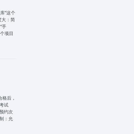
加速，
方向靠
库”这个
右2/3
度大：简
，左右
“手
的心态，
这个项目
：车速
为来不及
11-
上，打方
证一站式
，怎么判
判，才能
车身距离
员记住两
距宽了往
合格后，
考试
预约次
证一站式
制：允
续转出地
成绩清