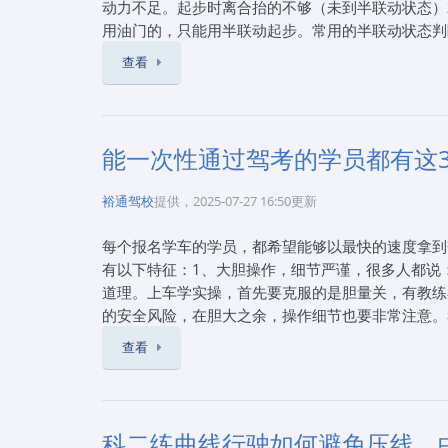
动力不足。起步时离合抬的不够（未到半联动状态）
用油门的，只能用半联动起步。常用的半联动状态判
动；听发动机声音：可以听到发动机声音变小。二、
查看
双眼目视前方。左脚慢慢上抬离合，切记不要快抬、
步。此时如果车辆没有往前走，左脚就再把离合上抬
上车后学员一定要试踩几下离合，快速熟悉考试车离
一时间踩死离合刹车。重新打火前一定要先回空挡，注
能一次性通过驾考的学员都有这
《科二坡道起步这样操作，保证不熄火不后溜》来自互
0311-80801909，通过本站报名石家庄驾校
裕通驾校
提供，2025-07-27 16:50更新
一站式驾考咨询服务！报驾校就上石家庄思毅学车，
每个报名学车的学员，都希望能够以最快的速度拿到
有以下特征：1、大胆操作，细节严谨，很多人都说
道理。上车学实操，首先要克服的是胆量关，有教练
的安全风险，在胆大之余，操作细节也要非常注意。
积极沟通，主动学习，读书的时候害怕跟老师沟通，
查看
厚一点，不要总等着教练来问你“懂了没”、“会了没
至于被动。3、心态稳定，多点运气，驾考届有句经
试。可见，以一颗平常心面对考试，是多么的重要。
外，也得承认，除了技术、心态之外，运气成分也会
科二练曲线行驶如何避免压线、