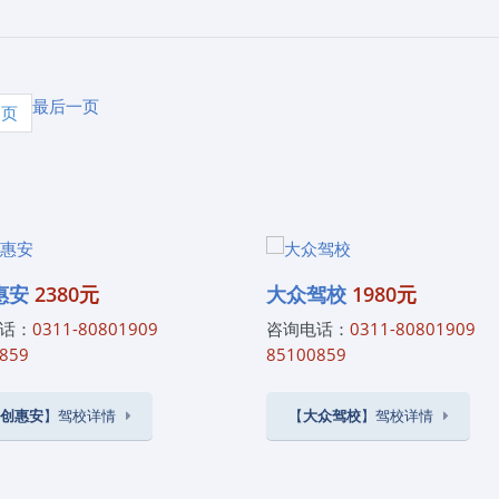
三、高频疑问❓科目一考完多久能拿驾照？→ 若一次性通过科二、科
还是以个人学习情况为主）❓科四挂科影响已考成绩吗？→ 不影响！
证明到期前没考完？→ 成绩全作废！需重新报名交费，从科目一重头
最后一页
网，2025年7月15日思毅学车整理发布。石家庄思毅学车报名电
5页
可以享受团报价格，我们帮学员朋友从选择驾校、报名、体检到练车、考试
让您轻松学车！
惠安
2380元
大众驾校
1980元
话：
0311-80801909
咨询电话：
0311-80801909
859
85100859
创惠安
】驾校详情
【
大众驾校
】驾校详情