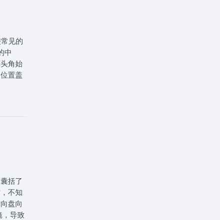
27日思
员朋友
较常见的
的中
车头角始
间位置盖
都消失
中途停
。操作建
合踏板同
11-
证一站式
，囊括了
时，不知
方向盘向
镜，导致