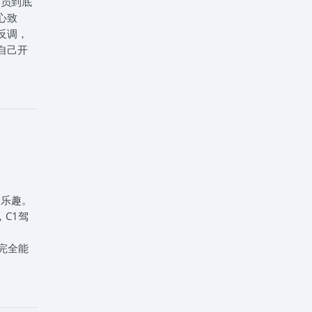
学员到底
心致
反调，
自己开
学习一
。5、
你最好细
证一站式
驶乐趣。
，C1驾
完全能
等知识，
这5项。
降低。科