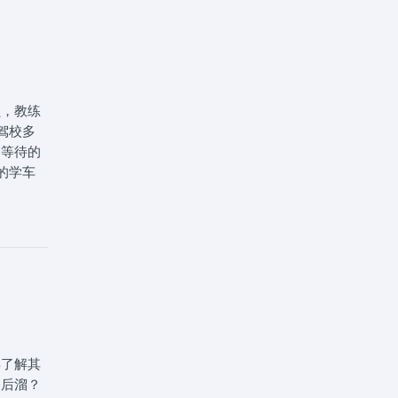
。C2
都考查安
、合理换
平顺，考
，如
倾向于自
员，教练
你对驾驶
驾校多
C1稍
用等待的
。总之，
的学车
C1更
免，有
025年
磨，爱
，我们帮
习时不
车！
，俗话
，极致专
证一站式
得了解其
会后溜？