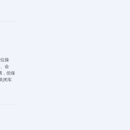
视镜的位
不仅要记
一句口
盘没有
尽量让车
车报名电
考试、
挡位操
站、会
调，但保
关闭车
完成后需
换挡。变
分。进
看，表示
角度不超
保持3
只能从前