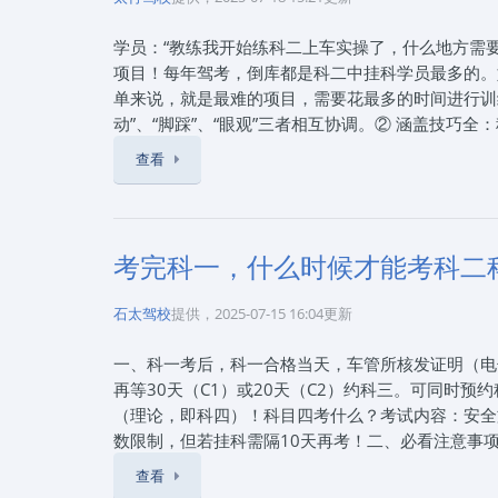
方车辆的左边过。听到语音提示后，先打开左转向灯
打开右转向灯（保持3秒），观察后视镜及前方路况
学员：“教练我开始练科二上车实操了，什么地方需要
（与转向灯相反的一边），减速，打方向盘。靠边停
项目！每年驾考，倒库都是科二中挂科学员最多的。
的位置）向左打方向盘，观察后视镜，在车身与停车
单来说，就是最难的项目，需要花最多的时间进行训
观察，确认安全后下车，关车门，结束考试。科目三
动”、“脚踩”、“眼观”三者相互协调。② 涵盖技
就一定能够顺利通过。赶紧练起来吧，一次性通过科
恰恰非常锻炼这3项基本操作。把倒库练熟了，其他
查看
太快，有些学员属于急性子，就是喜欢看快车。但是
《2025年科目三难不难？科目三考什么》来自互联网
调整方向盘就直接压线了。尽量把车速压慢一点，准
80801909，通过本站报名石家庄驾校可以享受
向盘动作要快。同样的位置，打方向的速度快慢，会
驾考咨询服务！报驾校就上石家庄思毅学车，让您轻
断车身能不能完全进库？关键是要懂得提前预判车轮
考完科一，什么时候才能考科二
及时调整。学员在训练中，可以是不是下车观察距离
库边太窄（宽）了，该怎么调整？此时，很多学员往
石太驾校
提供，2025-07-15 16:04更新
句话就好：①倒车时，方向盘往哪边打，车尾就往哪
右调。
一、科一考后，科一合格当天，车管所核发证明（电子/
再等30天（C1）或20天（C2）约科三。可同时
《2025年科二哪个地方需要多练》来自互联网，202
（理论，即科四）！科目四考什么？考试内容：安全
80801909，通过本站报名石家庄驾校可以享受
数限制，但若挂科需隔10天再考！二、必看注意事
驾考咨询服务！报驾校就上石家庄思毅学车，让您轻
许申请变更考试地的准驾车型范围：C1、C2、C3、
查看
考试次数，分别不得超过五次。五次不过=前功尽弃