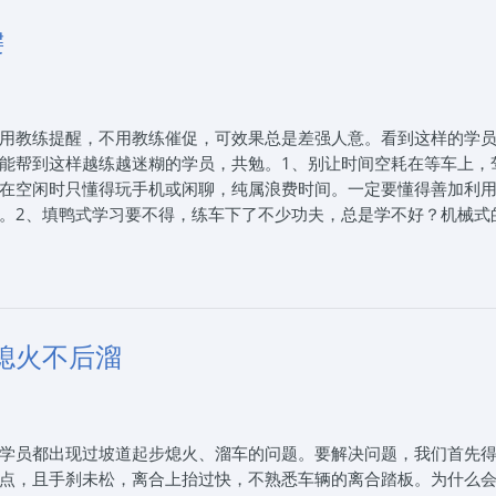
驶、加减挡位操作等16项内容，频繁换挡对熟练度和反应能力要求高
作，驾驶更轻松。科目四安全文明常识考试，C1和C2的内容一致，
键
，高低分明，C1学习难度较高，手动挡车辆操作复杂，需掌握离合器
不过掌握后驾驶技术更扎实。C2学习难度低，无离合器操作，驾驶
松，适合想快速拿证或不喜复杂操作的人。4、未来需求，按需而定
驶便捷，能有效缓解驾驶疲劳。若你主要在城市开车，且未来购车
用教练提醒，不用教练催促，可效果总是差强人意。看到这样的学
手动挡车辆可能更常见，部分特殊职业也要求手动挡驾驶技能。要是
能帮到这样越练越迷糊的学员，共勉。1、别让时间空耗在等车上，
更多驾驶体验。5、费用差别，心中有数，通常，C2驾照培训费用比
在空闲时只懂得玩手机或闲聊，纯属浪费时间。一定要懂得善加利
本高。当然，不同地区、驾校的收费标准有差异，报名前建议多咨询
。2、填鸭式学习要不得，练车下了不少功夫，总是学不好？机械式
个人兴趣等因素。若工作生活有手动挡驾驶需求，或想提升驾驶技能，
真正掌握驾驶这门技术，一定要让知识为己所用。3、积压问题要避
C2是不错之选。《2025年报名学车选C1还是C2》来自互联网，2
在心里。教练就算是询问，也一概回应“没问题”。还有一种便是爱琢
0311-80801909，通过本站报名石家庄驾校可以享受团报价格
种学员的意愿相违。因为这两种学员到后来就是问题积压太多。可能练
证一站式驾考咨询服务！报驾校就上石家庄思毅学车，让您轻松学
练，骗不了考试。到那时，就真的后悔莫及了。4、考试不能太紧张
要性。每一次训练学员如果都把它当成考试：大胆开车，细心观察
熄火不后溜
。
25年8月1日思毅学车整理发布。石家庄思毅学车报名电话：0311-
团报价格，我们帮学员朋友从选择驾校、报名、体检到练车、考试、拿
学员都出现过坡道起步熄火、溜车的问题。要解决问题，我们首先
松学车！
点，且手刹未松，离合上抬过快，不熟悉车辆的离合踏板。为什么