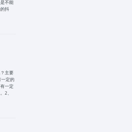
目是不能
显的抖
备松开，
掉手刹起
差异，
火，要第
电话：
、拿证
呢？主要
有一定的
是有一定
。2、
是要脸皮
考前才不
通过考
方法。另
有些学员