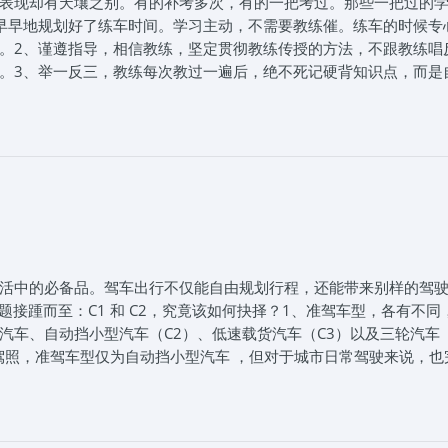
表现却有天壤之别。有的补考多次，有的一把考过。那些一把过的
早早地规划好了练车时间。学习主动，不需要教练催。练车的时候专
。2、谨遵指导，相信教练，坚定贯彻教练传授的方法，不跟教练唱
。3、举一反三，教练每次教过一遍后，绝不死记硬背知识点，而是
理，并能举一反三，融会贯通。4、善于沟通，每次练车，可能都会
地方。练车之余要多找教练沟通，及时查缺补漏，不要把问题带回家
大一点，能让你驾驶时更能放开手脚，快速上手；心细一点，能让
5年8月5日思毅学车整理发布。石家庄思毅学车报名电话：0311-
团报价格，我们帮学员朋友从选择驾校、报名、体检到练车、考试、拿
松学车！
活中的必备品。驾车出行不仅能自由规划行程，还能带来别样的驾
题接踵而至：C1 和 C2，究竟该如何抉择？1、准驾车型，各有不同
汽车、自动挡小型汽车（C2）、低速载货汽车（C3）以及三轮汽车
驾照，准驾车型仅为自动挡小型汽车 ，但对于城市日常驾驶来说，也
考试中，C1 和 C2 的内容相同，都考查驾车理论基础、交通法规
需考倒车入库、坡道定点停车和起步、侧方停车、曲线行驶、直角转弯
考试的难点。C2 则少了坡道定点停车和起步，仅考4项，难度有所