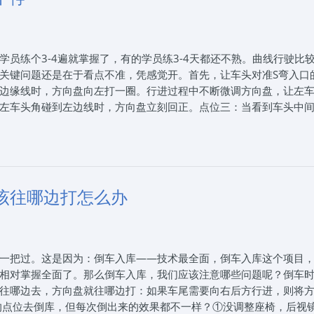
一次性通过驾考的学员都有这3个特征》来自互联网，2025年7月
80801909，通过本站报名石家庄驾校可以享受团报价格，我们帮学
驾考咨询服务！报驾校就上石家庄思毅学车，让您轻松学车！
员练个3-4遍就掌握了，有的学员练3-4天都还不熟。曲线行驶比
关键问题还是在于看点不准，凭感觉开。首先，让车头对准S弯入口
边缘线时，方向盘向左打一圈。行进过程中不断微调方向盘，让左
左车头角碰到左边线时，方向盘立刻回正。点位三：当看到车头中
，还是要不断微调方向盘，让右车头角始终沿着边线行驶。当边线
员，出弯口处容易后轮压线，须保持观察后视镜。中途停车，关于
轮阻力加大。此时离合没有随之上抬一些补充动力，导致减速停车
满时，左脚要同步将离合踏板微抬一点；在方向盘开始回正时，离
该往哪边打怎么办
025年7月25日思毅学车整理发布。石家庄思毅学车报名电话：03
团报价格，我们帮学员朋友从选择驾校、报名、体检到练车、考试、拿
松学车！
一把过。这是因为：倒车入库——技术最全面，倒车入库这个项目
相对掌握全面了。那么倒车入库，我们应该注意哪些问题呢？倒车
往哪边去，方向盘就往哪边打：如果车尾需要向右后方行进，则将
的点位去倒库，但每次倒出来的效果都不一样？①没调整座椅，后视