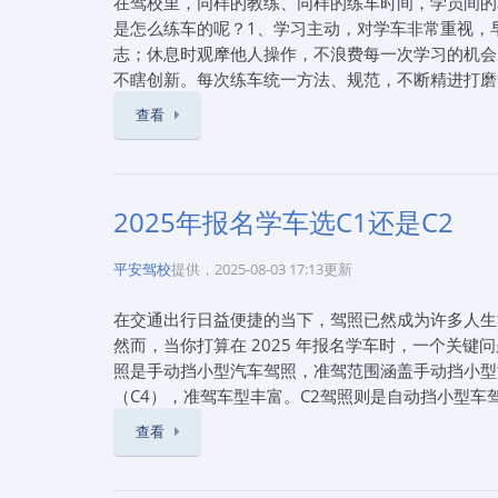
在驾校里，同样的教练、同样的练车时间，学员间的
是怎么练车的呢？1、学习主动，对学车非常重视，
志；休息时观摩他人操作，不浪费每一次学习的机会
不瞎创新。每次练车统一方法、规范，不断精进打磨
动大脑思考。然后配合练习实践，掌握技术操作的原
查看
些新的科目或操作，第一次练习一定会有模棱两可的
胆大心细，练车最重要的四字箴言：胆大心细。胆子
节，养成严谨的习惯。
2025年报名学车选C1还是C2
《那些一把过的学员都是怎么练的》来自互联网，202
80801909，通过本站报名石家庄驾校可以享受
驾考咨询服务！报驾校就上石家庄思毅学车，让您轻
平安驾校
提供，2025-08-03 17:13更新
在交通出行日益便捷的当下，驾照已然成为许多人生
然而，当你打算在 2025 年报名学车时，一个关键问
照是手动挡小型汽车驾照，准驾范围涵盖手动挡小型
（C4），准驾车型丰富。C2驾照则是自动挡小型车
够满足需求。2、考试内容，难易有别，在科目一理论
查看
满分100分，90分合格。科目二场地考试时，C1
其中，坡道定点停车和起步要求精准控制离合，是C1