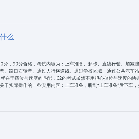
固定方法。不要因为嫌麻烦，就直接沿用上一个学员的座椅还有后
打方向盘要快速果断~不要过于犹豫~③控制车速很重要。倒车入库
导致错过打方向盘的时机。这样留给学员修正的空间则少之又少。记住
是什么原因？1.不懂得通过后视镜观察车身与库边的边距。2.方向
速回正方向。观察后视镜中车身与左右库边线的距离，做出微调，
考什么
关系。只要不压线均算合格。
来自互联网，2025年7月23日思毅学车整理发布。石家庄思毅学
驾校可以享受团报价格，我们帮学员朋友从选择驾校、报名、体检到练车、
00分，90分合格，考试内容为：上车准备、起步、直线行驶、加减
车，让您轻松学车！
弯、路口右转弯、通过人行横道线、通过学校区域、通过公共汽车
点就在于挡位与速度的匹配，C2的考试虽然不用担心挡位与速度的协
关于实际操作的一些实用内容：上车准备，听到“上车准备”后下车，
系安全带，检查灯光是否复位后开始夜间灯光模拟考试。灯光考试
，考C1的学员需注意千万别熄火，手刹记得松开以及加到速度需要
转向灯需要保持3秒，观察后视镜则需要有明显的摇头动作，以免扣
车站、人行横道、注意标识牌（无语音提示），踩完刹车之后左右
车距，正常行驶。直线行驶、两眼目视正前方，微调方向盘（调整
合，来轻微调整车身，保持中线行驶。左/右转弯、提前打开转向灯（
灯，右转无需看。转弯时需要减速，同样也不得压线。超车、超车