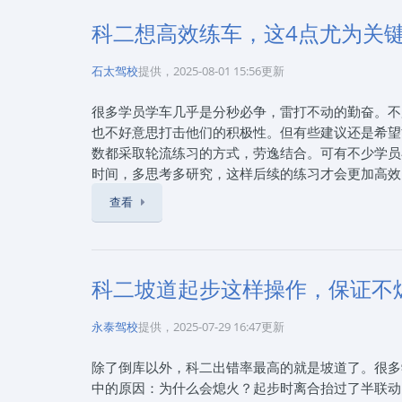
目三道路考试里，C1要完成上车准备、起步、直线行
考试内容与之相似，但因是自动挡，无需加减挡位操
科二想高效练车，这4点尤为关
全驾驶和应急处置知识，90分合格。3、学习难度
挡，油离配合要精准。新手往往要花大量时间练习，
石太驾校
提供，2025-08-01 15:56更新
生专注于油门、刹车和方向盘控制即可，学习过程轻
今，自动挡车辆在城市中越来越普及，操作简单、驾
很多学员学车几乎是分秒必争，雷打不动的勤奋。不
动挡，C2驾照足以满足日常出行。但在偏远地区，
也不好意思打击他们的积极性。但有些建议还是希望
技术兴趣浓厚，追求手动挡驾驶乐趣，C1驾照能提供
数都采取轮流练习的方式，劳逸结合。可有不少学员
高，原因在于C2自动挡教练车数量少，维修保养成
时间，多思考多研究，这样后续的练习才会更加高效
选择C1还是C2，要综合考虑驾驶需求、学习能力、
是要不得的。勤奋是没错，但勤奋要用在点上。要想
查看
合适；若追求便捷、快速拿证，且主要驾驶自动挡车辆，
两个极端类型的学员，一种胆子小，什么小疑问都憋
8月3日思毅学车整理发布。石家庄思毅学车报名电话：
钻研，不爱教练的“老法子”。可事实往往都是与这
学员朋友从选择驾校、报名、体检到练车、考试、拿
会体现，可绝大多数情况，这种积压的问题骗的了教
说：驾考，六分考技术，四分考心态，可见心态的重
科二坡道起步这样操作，保证不
注。这样不仅会进步神速，更会让学员顺利通过考试
《科二想高效练车，这4点尤为关键》来自互联网，20
永泰驾校
提供，2025-07-29 16:47更新
80801909，通过本站报名石家庄驾校可以享受
除了倒库以外，科二出错率最高的就是坡道了。很多
驾考咨询服务！报驾校就上石家庄思毅学车，让您轻
中的原因：为什么会熄火？起步时离合抬过了半联动