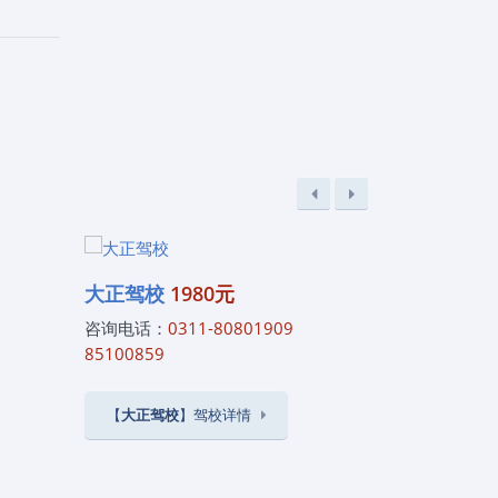
三路考
科三道
再来！
话：
、拿证
大正驾校
1980元
中科驾校
咨询电话：
0311-80801909
咨询电话：
0
85100859
85100859
【
大正驾校
】驾校详情
【
中科驾校