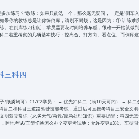
（保持3秒），观察后视镜及前方路况，变入左方车道，调整车身，
，回到原车道。掉头、打开转向灯，观察路况，尽量把车身往另一侧
多加练习？”教练：如果只能选一个，那么毫无疑问，一定是“倒车入
车，打开右转向灯（保持3秒），观察车头与停车线的位置（大概在偏
如果你的教练总是让你练倒库，请别不耐烦，这是因为：① 训练难
线约30cm以内的距离停车。C1需要挂空挡，拉手刹后再解开安全带
练。在倒库练习初期，学员需要花时间培养车感，很难一开始就做到
考试并不可怕，只要我们充分准备、掌握技巧、勤加练习再加平稳
巧全：科二着重考察的几项基本技巧：控离合、打方向、看点位。而倒库
目三也不是什么难事！
项目都好上手。另外，学员在练倒库的几个常见问题，需要特别注意
倒库是个精细活儿，车速过快的话会影响看点的准确性，常常会因
，2025年7月20日思毅学车整理发布。石家庄思毅学车报名电话：03
确性会更高。方向太慢，光眼睛看到点位还不够，手的速度也得跟
团报价格，我们帮学员朋友从选择驾校、报名、体检到练车、考试、拿
直接改变车行驶的轨迹，导致偏差。不会判断距离，在倒车过程中
松学车！
与库角（边线）的距离，是否保持在合适的范围。只有学会提前预
科三科四
情况，增强自己的位置感。不懂如何调整，当发现方向盘打早了、
往不清楚要往哪边打方向盘，一倒车就左右不分。其实很简单，学
走②入库调整车身看后轮，左后轮边距宽了往左调方向，右后轮边
纸质均可）C1/C2学员： → 优先冲科二（满10天可约） → 科二
预约科目二和科目三道路驾驶技能考试，通过后可直接考科目三安全文明
5年7月18日思毅学车整理发布。石家庄思毅学车报名电话：0311-
文明驾驶常识（恶劣天气/急救/应急处理知识）重要提醒：科四无需
团报价格，我们帮学员朋友从选择驾校、报名、体检到练车、考试、拿
项，跨地考试/车型切换怎么办？变更考试地：允许变更≤3次。车型限
松学车！
C4、C5、C6。考试次数：科目二、科目三道路驾驶技能考试次数延
，科二/科三道路驾驶考试最多约考5次，若第5次挂科→已通过科目