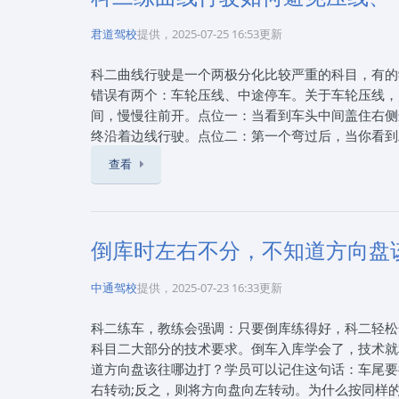
抽到的车子破旧，动不动就熄火，那就比较倒霉。《能
毅学车整理发布。石家庄思毅学车报名电话：0311-
君道驾校
提供，2025-07-25 16:53更新
从选择驾校、报名、体检到练车、考试、拿证一站式
科二曲线行驶是一个两极分化比较严重的科目，有的学
错误有两个：车轮压线、中途停车。关于车轮压线，
间，慢慢往前开。点位一：当看到车头中间盖住右侧
终沿着边线行驶。点位二：第一个弯过后，当你看到
住左侧边线时，方向盘快速向右打一圈。行进过程中
查看
了，继续将车走直，回正方向盘，出弯完成。提醒学
车，问题主要出在转向过程中，方向盘打一圈后，车
议：在方向盘操作中，要注意手脚协调。在方向盘打
步下压一点。
倒库时左右不分，不知道方向盘
《科二练曲线行驶如何避免压线、中停》来自互联网，2
80801909，通过本站报名石家庄驾校可以享受
中通驾校
提供，2025-07-23 16:33更新
驾考咨询服务！报驾校就上石家庄思毅学车，让您轻
科二练车，教练会强调：只要倒库练得好，科二轻松
科目二大部分的技术要求。倒车入库学会了，技术就
道方向盘该往哪边打？学员可以记住这句话：车尾要
右转动;反之，则将方向盘向左转动。为什么按同样