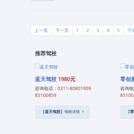
零！补救路径：重新报名缴费，全额重考所有科目！
+理论，理论上最快科一合格后约30天拿证！（具体
路驾驶技能成绩有效，仅需补考科四理论。❿ 学习
《考完科一，什么时候才能考科二科三科四》来自互联
上一页
下一页
1
2
3
4
5
下
0311-80801909，通过本站报名石家庄驾校
一站式驾考咨询服务！报驾校就上石家庄思毅学车，
推荐驾校
蓝天驾校
1980元
零创
咨询电话：
0311-80801909
咨询电
85100859
85100
【
蓝天驾校
】驾校详情
【
零