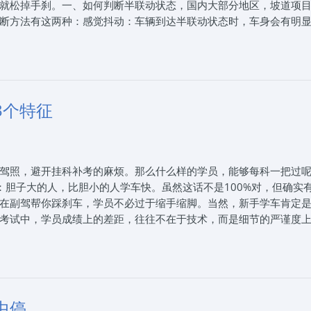
就松掉手刹。一、如何判断半联动状态，国内大部分地区，坡道项
断方法有这两种：感觉抖动：车辆到达半联动状态时，车身会有明
坡道起步正确的操作方法，左手扶稳方向盘，右手握住手刹随时准
猛抬。当感觉到车身有明显震动时，左脚稳住离合不要动，右手松
2-3厘米，增加动力。三、考试时需要注意，每辆考试车的车况都有
合踏板的弹性，有利于项目中更好地控稳离合。如果坡起时出现熄
意：熄火只是扣10分，带档点火可是直接扣100分！
3个特征
联网，2025年7月29日思毅学车整理发布。石家庄思毅学车报名
可以享受团报价格，我们帮学员朋友从选择驾校、报名、体检到练车、考试
让您轻松学车！
驾照，避开挂科补考的麻烦。那么什么样的学员，能够每科一把过
：胆子大的人，比胆小的人学车快。虽然这话不是100%对，但确实
在副驾帮你踩刹车，学员不必过于缩手缩脚。当然，新手学车肯定
考试中，学员成绩上的差距，往往不在于技术，而是细节的严谨度上
学车的时候害怕跟教练沟通。很多人都是这样的。其实，学知识就
”，只要自己有没想明白的地方，就主动张口问。平时训练多主动，临
典名言：技术好坏，决定你能否参加考试；心态好坏，决定你是否能
如何控制、锻炼自己的心态，别人很难指导你，需要学员自己需找
对考试造成影响。比如：有的学员抽到的考试车比较新，更好开；
中停